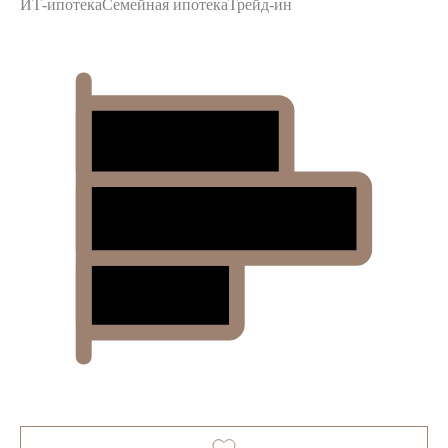
ИТ-ипотека
Семейная ипотека
Трейд-ин