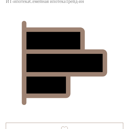
ИТ-ипотека
Семейная ипотека
Трейд-ин