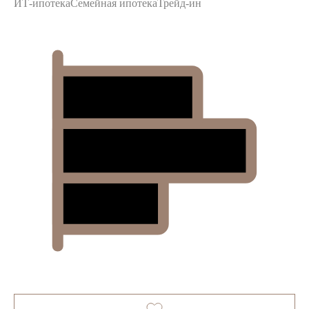
ИТ-ипотека
Семейная ипотека
Трейд-ин